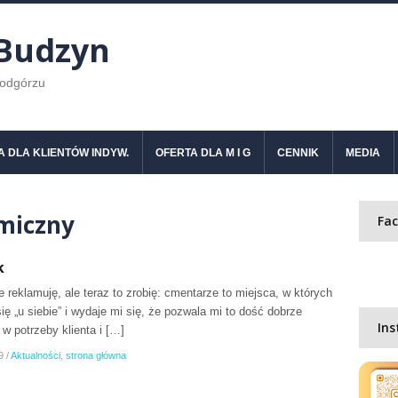
 Budzyn
Podgórzu
A DLA KLIENTÓW INDYW.
OFERTA DLA M I G
CENNIK
MEDIA
miczny
Fa
k
e reklamuję, ale teraz to zrobię: cmentarze to miejsca, w których
się „u siebie” i wydaje mi się, że pozwala mi to dość dobrze
In
w potrzeby klienta i […]
9
/
Aktualności
,
strona główna