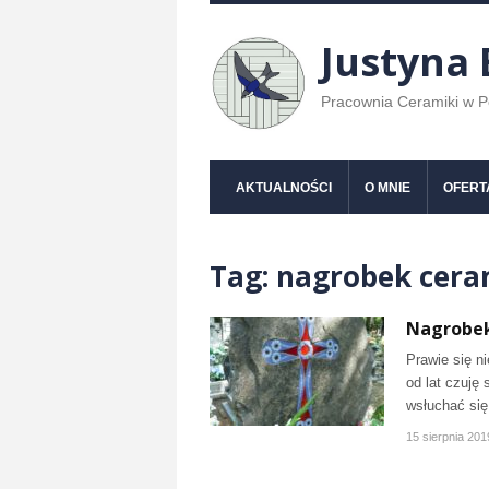
Justyna
Pracownia Ceramiki w 
AKTUALNOŚCI
O MNIE
OFERT
Tag:
nagrobek cera
Nagrobe
Prawie się ni
od lat czuję 
wsłuchać się 
15 sierpnia 201