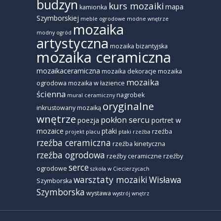
budzyn
kurs mozaiki
mapa
kamionka
Szymborskiej
meble ogrodowe
modne wnętrze
mozaika
modny ogród
artystyczna
mozaika bizantyjska
mozaika ceramiczna
mozaikaceramiczna
mozaika dekoracje
mozaika
mozaika
ogrodowa
mozaika w łazience
ścienna
nagrobek
mural ceramiczny
oryginalne
inkrustowany mozaiką
wnętrze
pokłon sercu
poezja
portret w
mozaice
ptaki
rzeźba
projekt placu
ptaki rzeźba
rzeźba ceramiczna
rzeźba kinetyczna
rzeźba ogrodowa
rzeźby ceramiczne
rzeźby
serce
ogrodowe
szkoła w Ciecierzycach
warsztaty mozaiki
Wisława
Szymborska
Szymborska
wystawa
wystrój wnętrz