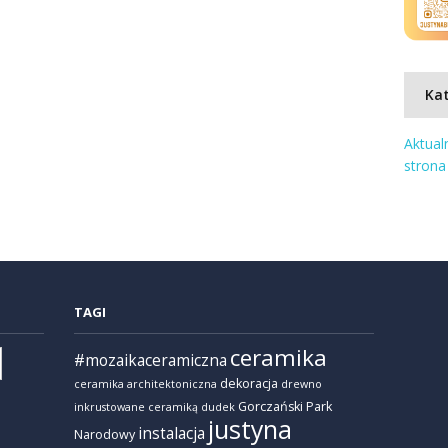
Kat
Aktual
strona
TAGI
ceramika
#mozaikaceramiczna
dekoracja
ceramika architektoniczna
drewno
Gorczański Park
inkrustowane ceramiką
dudek
justyna
instalacja
Narodowy