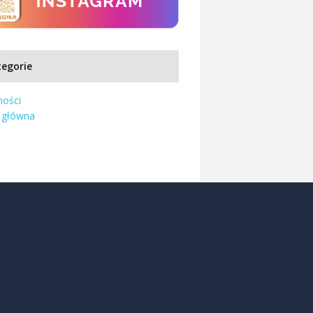
egorie
ności
 główna